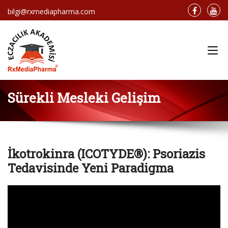
bilgi@rxmediapharma.com
Main Menu
Sürekli Mesleki Gelişim
İkotrokinra (ICOTYDE®): Psoriazis
Tedavisinde Yeni Paradigma