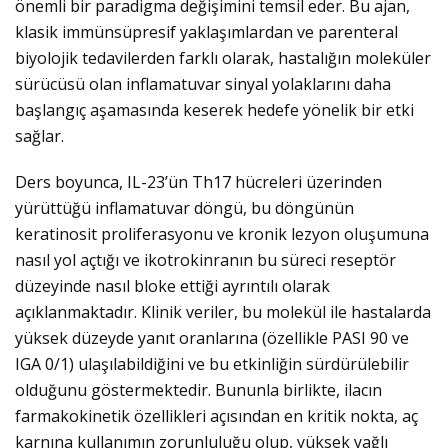
önemli bir paradigma değişimini temsil eder. Bu ajan,
klasik immünsüpresif yaklaşımlardan ve parenteral
biyolojik tedavilerden farklı olarak, hastalığın moleküler
sürücüsü olan inflamatuvar sinyal yolaklarını daha
başlangıç aşamasında keserek hedefe yönelik bir etki
sağlar.
Ders boyunca, IL-23’ün Th17 hücreleri üzerinden
yürüttüğü inflamatuvar döngü, bu döngünün
keratinosit proliferasyonu ve kronik lezyon oluşumuna
nasıl yol açtığı ve ikotrokinranın bu süreci reseptör
düzeyinde nasıl bloke ettiği ayrıntılı olarak
açıklanmaktadır. Klinik veriler, bu molekül ile hastalarda
yüksek düzeyde yanıt oranlarına (özellikle PASI 90 ve
IGA 0/1) ulaşılabildiğini ve bu etkinliğin sürdürülebilir
olduğunu göstermektedir. Bununla birlikte, ilacın
farmakokinetik özellikleri açısından en kritik nokta, aç
karnına kullanımın zorunluluğu olup, yüksek yağlı