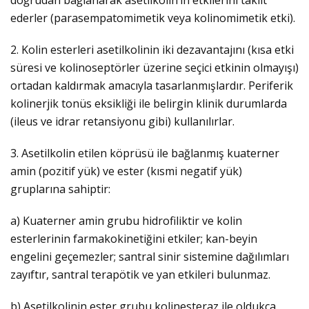
doğrudan bağlanarak asetilkolin’in etkilerini taklit
ederler (parasempatomimetik veya kolinomimetik etki).
2. Kolin esterleri asetilkolinin iki dezavantajını (kısa etki
süresi ve kolinoseptörler üzerine seçici etkinin olmayışı)
ortadan kaldırmak amacıyla tasarlanmışlardır. Periferik
kolinerjik tonüs eksikliği ile belirgin klinik durumlarda
(ileus ve idrar retansiyonu gibi) kullanılırlar.
3. Asetilkolin etilen köprüsü ile bağlanmış kuaterner
amin (pozitif yük) ve ester (kısmi negatif yük)
gruplarına sahiptir:
a) Kuaterner amin grubu hidrofiliktir ve kolin
esterlerinin farmakokinetiğini etkiler; kan-beyin
engelini geçemezler; santral sinir sistemine dağılımları
zayıftır, santral terapötik ve yan etkileri bulunmaz.
b) Asetilkolinin ester grubu kolinesteraz ile oldukça