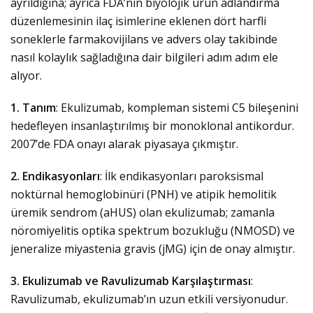
ayrıldığına; ayrıca FDA’nın biyolojik ürün adlandırma
düzenlemesinin ilaç isimlerine eklenen dört harfli
soneklerle farmakovijilans ve advers olay takibinde
nasıl kolaylık sağladığına dair bilgileri adım adım ele
alıyor.
1. Tanım
: Ekulizumab, kompleman sistemi C5 bileşenini
hedefleyen insanlaştırılmış bir monoklonal antikordur.
2007’de FDA onayı alarak piyasaya çıkmıştır.
2. Endikasyonları
: İlk endikasyonları paroksismal
noktürnal hemoglobinüri (PNH) ve atipik hemolitik
üremik sendrom (aHUS) olan ekulizumab; zamanla
nöromiyelitis optika spektrum bozukluğu (NMOSD) ve
jeneralize miyastenia gravis (jMG) için de onay almıştır.
3. Ekulizumab ve Ravulizumab Karşılaştırması
:
Ravulizumab, ekulizumab’ın uzun etkili versiyonudur.