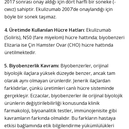
2017 sonrası onay aldığı için dört harfli bir soneke (-
cwvz) sahiptir. Ekulizumab 2007’de onaylandığı için
böyle bir sonek taşımaz.
4. Üretimde Kullanılan Hücre Hatları
: Ekulizumab
(Soliris), NS0 (fare miyelom) hücre hattında; biyobenzeri
Elizaria ise Çin Hamster Ovar (CHO) hücre hattında
üretilmektedir.
5. Biyobenzerlik Kavramı
: Biyobenzerler, orijinal
biyolojik ilaçlara yüksek düzeyde benzer, ancak tam
olarak aynı olmayan ürünlerdir. Jenerik ilaçlardan
farklıdırlar, çünkü üretimleri canlı hücre sisteminde
gerçekleşir. Eczacılar, biyobenzerler ile orijinal biyolojik
ürünlerin değiştirilebilirliği konusunda klinik
farmakoloji
,
biyoanalitik testler
,
immünojenisite gibi
kavramların farkında olmalıdır. Bu farkların hastaya
etkisi bağlamında etik bilgilendirme yükümlülükleri