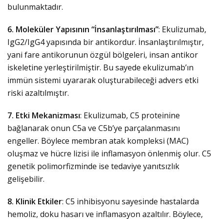
bulunmaktadır.
6. Moleküler Yapısının “İnsanlaştırılması”
: Ekulizumab,
IgG2/IgG4 yapısında bir antikordur. İnsanlaştırılmıştır,
yani fare antikorunun özgül bölgeleri, insan antikor
iskeletine yerleştirilmiştir. Bu sayede ekulizumab’ın
immün sistemi uyararak oluşturabileceği advers etki
riski azaltılmıştır.
7. Etki Mekanizması
: Ekulizumab, C5 proteinine
bağlanarak onun C5a ve C5b’ye parçalanmasını
engeller. Böylece membran atak kompleksi (MAC)
oluşmaz ve hücre lizisi ile inflamasyon önlenmiş olur. C5
genetik polimorfizminde ise tedaviye yanıtsızlık
gelişebilir.
8. Klinik Etkiler
: C5 inhibisyonu sayesinde hastalarda
hemoliz, doku hasarı ve inflamasyon azaltılır. Böylece,