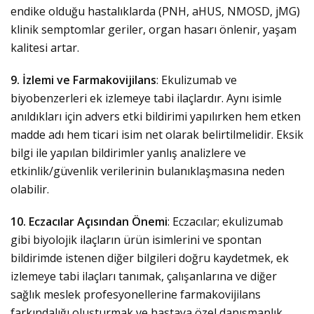
endike olduğu hastalıklarda (PNH, aHUS, NMOSD, jMG)
klinik semptomlar geriler, organ hasarı önlenir, yaşam
kalitesi artar.
9. İzlemi ve Farmakovijilans
: Ekulizumab ve
biyobenzerleri ek izlemeye tabi ilaçlardır. Aynı isimle
anıldıkları için advers etki bildirimi yapılırken hem etken
madde adı hem ticari isim net olarak belirtilmelidir. Eksik
bilgi ile yapılan bildirimler yanlış analizlere ve
etkinlik/güvenlik verilerinin bulanıklaşmasına neden
olabilir.
10. Eczacılar Açısından Önemi
: Eczacılar; ekulizumab
gibi biyolojik ilaçların ürün isimlerini ve spontan
bildirimde istenen diğer bilgileri doğru kaydetmek, ek
izlemeye tabi ilaçları tanımak, çalışanlarına ve diğer
sağlık meslek profesyonellerine farmakovijilans
farkındalığı oluşturmak ve hastaya özel danışmanlık