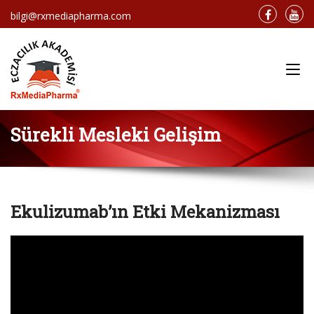
bilgi@rxmediapharma.com
Main Menu
Sürekli Mesleki Gelişim
Ekulizumab’ın Etki Mekanizması