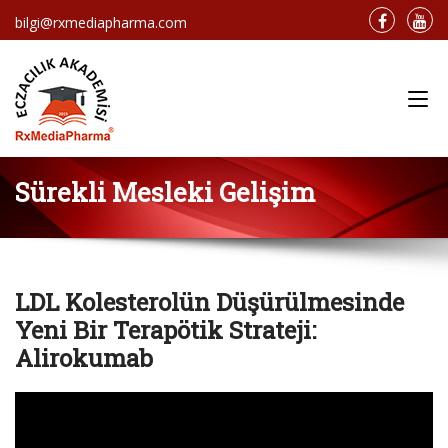
bilgi@rxmediapharma.com
Main Menu
Sürekli Mesleki Gelişim
LDL Kolesterolün Düşürülmesinde
Yeni Bir Terapötik Strateji:
Alirokumab