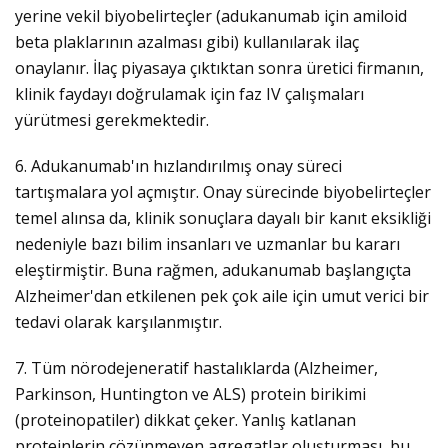
yerine vekil biyobelirteçler (adukanumab için amiloid
beta plaklarının azalması gibi) kullanılarak ilaç
onaylanır. İlaç piyasaya çıktıktan sonra üretici firmanın,
klinik faydayı doğrulamak için faz IV çalışmaları
yürütmesi gerekmektedir.
6. Adukanumab'ın hızlandırılmış onay süreci
tartışmalara yol açmıştır. Onay sürecinde biyobelirteçler
temel alınsa da, klinik sonuçlara dayalı bir kanıt eksikliği
nedeniyle bazı bilim insanları ve uzmanlar bu kararı
eleştirmiştir. Buna rağmen, adukanumab başlangıçta
Alzheimer'dan etkilenen pek çok aile için umut verici bir
tedavi olarak karşılanmıştır.
7. Tüm nörodejeneratif hastalıklarda (Alzheimer,
Parkinson, Huntington ve ALS) protein birikimi
(proteinopatiler) dikkat çeker. Yanlış katlanan
proteinlerin çözünmeyen agregatlar oluşturması, bu