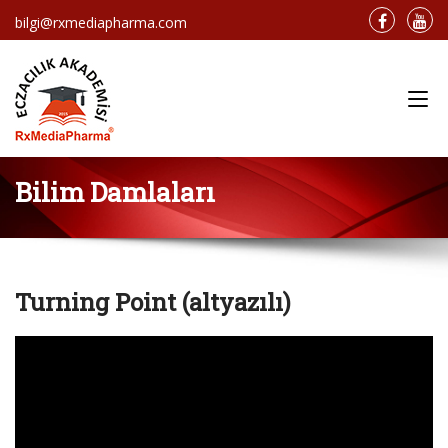
bilgi@rxmediapharma.com
Main Menu
Bilim Damlaları
Turning Point (altyazılı)